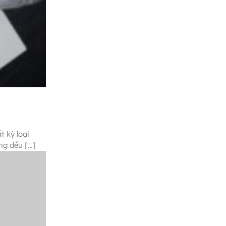
t kỳ loại
ng đều […]