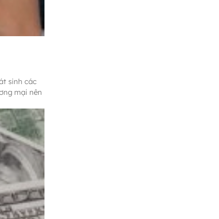
át sinh các
ương mại nên