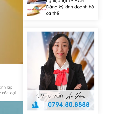
nghiệp tại TP HCM
Đăng ký kinh doanh hộ
cá thể
ành lập
 các loại