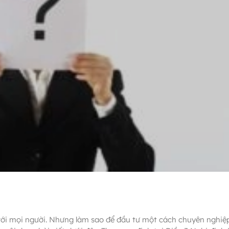
với mọi người. Nhưng làm sao để đầu tư một cách chuyên nghiệp