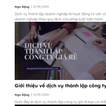
|
01/06/2026
Nga Đặng
Dịch vụ thành lập doanh nghiệp là hoạt động tư vấn và
doanh nghiệp theo quy định của pháp luật hiện hành.
Giới thiệu về dịch vụ thành lập công ty
|
12/05/2026
Nga Đặng
Dưới đây là dịch vụ thành lập công ty giá rẻ bạn có th