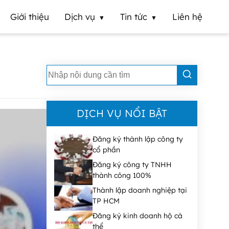
Giới thiệu
Dịch vụ
Tin tức
Liên hệ
DỊCH VỤ NỔI BẬT
Đăng ký thành lập công ty
cổ phần
Đăng ký công ty TNHH
thành công 100%
Thành lập doanh nghiệp tại
TP HCM
Đăng ký kinh doanh hộ cá
thể