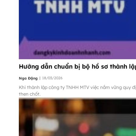
Hướng dẫn chuẩn bị bộ hồ sơ thành l
|
18/03/2026
Nga Đặng
Khi thành lập công ty TNHH MTV việc nắm vững quy địn
then chốt.