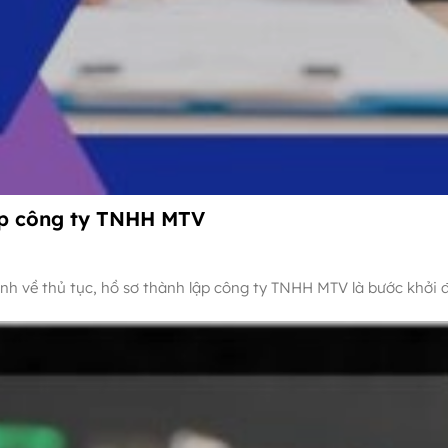
ập công ty TNHH MTV
h về thủ tục, hồ sơ thành lập công ty TNHH MTV là bước khởi 