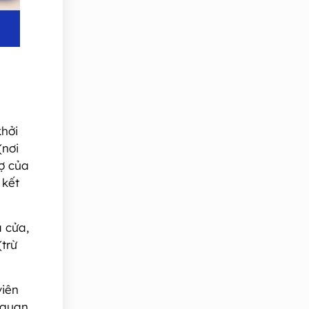
khởi
(nơi
ợ của
 kết
 cửa,
(trừ
viên
 quan