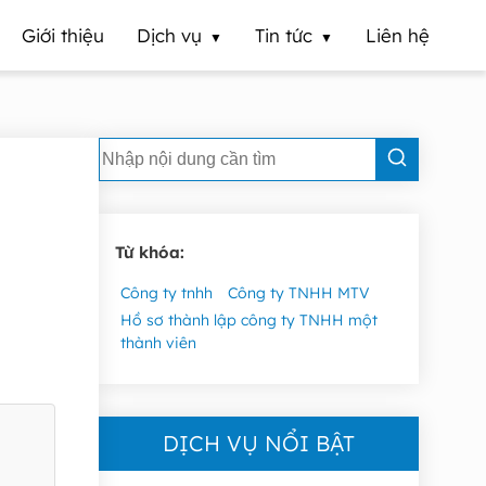
Giới thiệu
Dịch vụ
Tin tức
Liên hệ
Từ khóa:
Công ty tnhh
Công ty TNHH MTV
Hồ sơ thành lập công ty TNHH một
thành viên
DỊCH VỤ NỔI BẬT