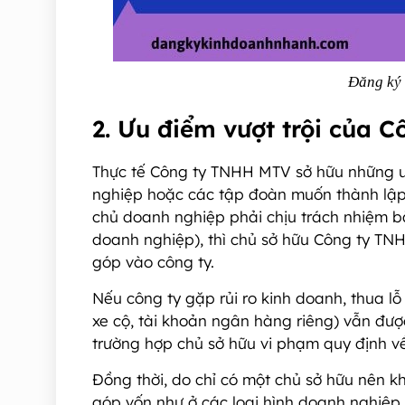
Đăng ký 
2. Ưu điểm vượt trội của
Thực tế Công ty TNHH MTV sở hữu những ưu
nghiệp hoặc các tập đoàn muốn thành lập 
chủ doanh nghiệp phải chịu trách nhiệm b
doanh nghiệp), thì chủ sở hữu Công ty TN
góp vào công ty.
Nếu công ty gặp rủi ro kinh doanh, thua l
xe cộ, tài khoản ngân hàng riêng) vẫn đượ
trường hợp chủ sở hữu vi phạm quy định v
Đồng thời, do chỉ có một chủ sở hữu nên k
góp vốn như ở các loại hình doanh nghiệp