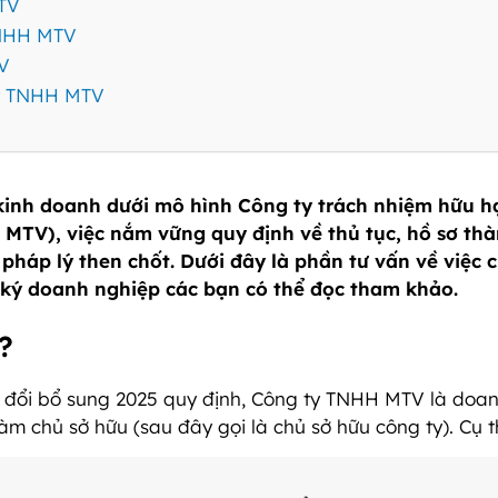
MTV
 TNHH MTV
TV
 ty TNHH MTV
kinh doanh dưới mô hình Công ty trách nhiệm hữu h
 MTV), việc nắm vững quy định về thủ tục, hồ sơ th
pháp lý then chốt. Dưới đây là phần tư vấn về việc 
 ký doanh nghiệp các bạn có thể đọc tham khảo.
?
 đổi bổ sung 2025 quy định, Công ty TNHH MTV là doa
m chủ sở hữu (sau đây gọi là chủ sở hữu công ty). Cụ t