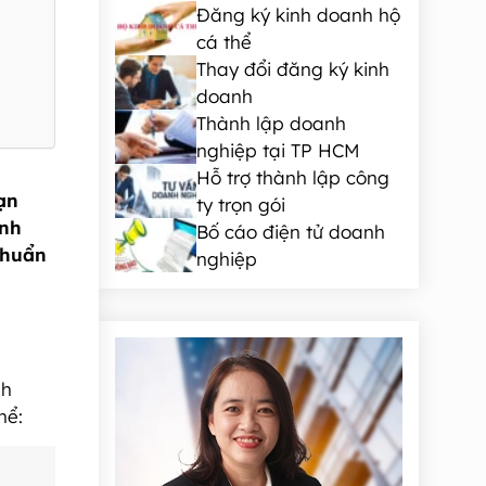
Đăng ký kinh doanh hộ
cá thể
Thay đổi đăng ký kinh
doanh
Thành lập doanh
nghiệp tại TP HCM
Hỗ trợ thành lập công
ạn
ty trọn gói
ành
Bố cáo điện tử doanh
chuẩn
nghiệp
nh
hể: