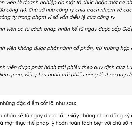
ành viên là doanh nghiệp do một tổ chức hoặc một cá n
ữu công ty). Chủ sở hữu công ty chịu trách nhiệm về các
ông ty trong phạm vi số vốn điều lệ của công ty.
nh viên có tư cách pháp nhân kể từ ngày được cấp Giấ
nh viên không được phát hành cổ phần, trừ trường hợp
nh viên được phát hành trái phiếu theo quy định của L
iên quan; việc phát hành trái phiếu riêng lẻ theo quy đ
những đặc điểm cốt lõi như sau:
p nhân kể từ ngày được cấp Giấy chứng nhận đăng ký
là một thực thể pháp lý hoàn toàn tách biệt với chủ sở 