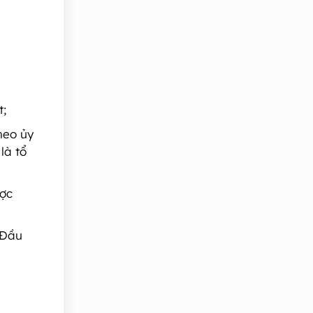
t;
heo ủy
là tổ
ược
 Đầu