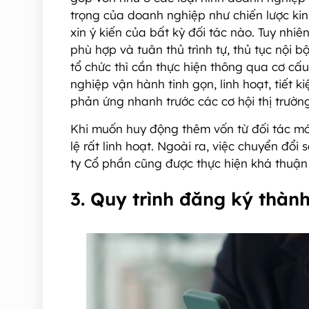
trọng của doanh nghiệp như chiến lược ki
xin ý kiến của bất kỳ đối tác nào. Tuy nhiê
phù hợp và tuân thủ trình tự, thủ tục nội b
tổ chức thì cần thực hiện thông qua cơ cấ
nghiệp vận hành tinh gọn, linh hoạt, tiết k
phản ứng nhanh trước các cơ hội thị trường
Khi muốn huy động thêm vốn từ đối tác mớ
lệ rất linh hoạt. Ngoài ra, việc chuyển đổ
ty Cổ phần cũng được thực hiện khá thuận
3. Quy trình đăng ký thà