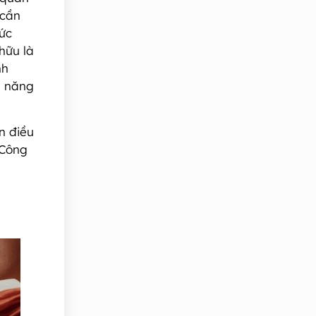
 cần
hức
 hữu là
nh
ả năng
n điều
 Công