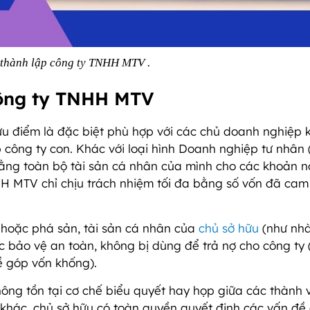
thành lập công ty TNHH MTV .
 Công ty TNHH MTV
 điểm là đặc biệt phù hợp với các chủ doanh nghiệp 
công ty con. Khác với loại hình Doanh nghiệp tư nhân 
ằng toàn bộ tài sản cá nhân của mình cho các khoản n
HH MTV chỉ chịu trách nhiệm tối đa bằng số vốn đã cam
ỗ hoặc phá sản, tài sản cá nhân của
chủ sở hữu
(như nhà
c bảo vệ an toàn, không bị dùng để trả nợ cho công ty 
ề góp vốn khống).
hông tồn tại cơ chế biểu quyết hay họp giữa các thành 
 khác, chủ sở hữu có toàn quyền quyết định các vấn đề