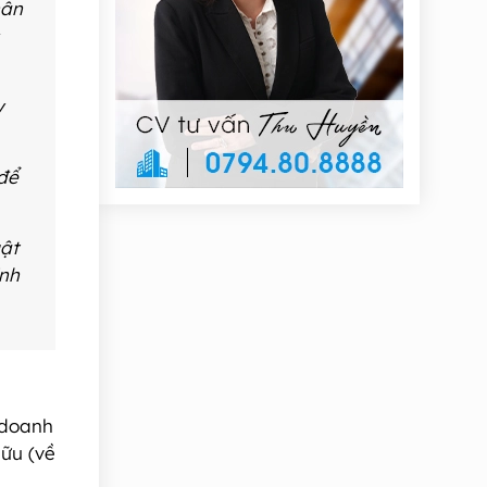
hân
y
 để
uật
ịnh
 doanh
hữu (về