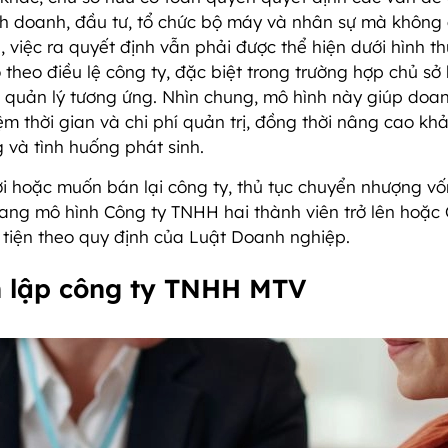
nh doanh, đầu tư, tổ chức bộ máy và nhân sự mà không
n, việc ra quyết định vẫn phải được thể hiện dưới hình t
ộ theo điều lệ công ty, đặc biệt trong trường hợp chủ sở
u quản lý tương ứng. Nhìn chung, mô hình này giúp doa
iệm thời gian và chi phí quản trị, đồng thời nâng cao kh
 và tình huống phát sinh.
i hoặc muốn bán lại công ty, thủ tục chuyển nhượng vố
i sang mô hình Công ty TNHH hai thành viên trở lên hoặc
 tiện theo quy định của Luật Doanh nghiệp.
nh lập công ty TNHH MTV