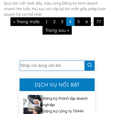
Qua bài viết dưới đây, hãy cùng Đăng ký Kinh doanh
nhanh tìm hiểu thủ tục xin cấp lại khi mất giấy phép kinh
doanh hộ cá thể nhé!
« Trang trước
1
2
3
4
5
6
77
…
Trang sau »
DỊCH VỤ NỔI BẬT
Đăng ký thành lập doanh
nghiệp
Đăng ký công ty TNHH