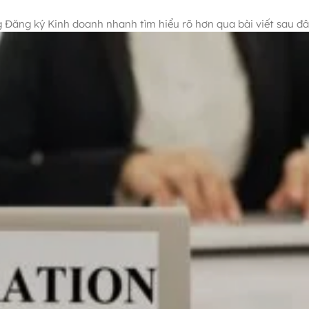
g Đăng ký Kinh doanh nhanh tìm hiểu rõ hơn qua bài viết sau đ