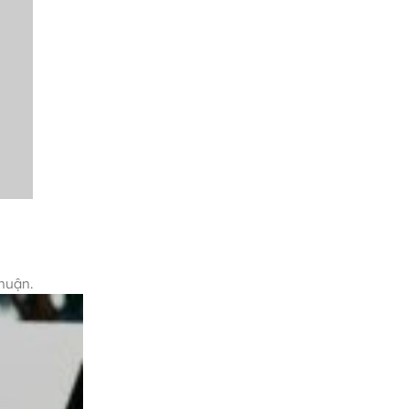
nhuận.