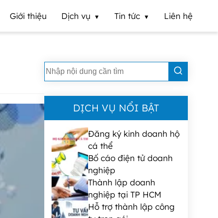
Giới thiệu
Dịch vụ
Tin tức
Liên hệ
DỊCH VỤ NỔI BẬT
Đăng ký kinh doanh hộ
cá thể
Bố cáo điện tử doanh
nghiệp
Thành lập doanh
nghiệp tại TP HCM
Hỗ trợ thành lập công