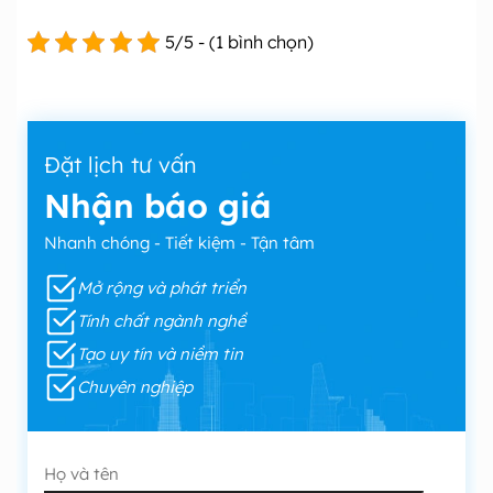
5/5 - (1 bình chọn)
Đặt lịch tư vấn
Nhận báo giá
Nhanh chóng - Tiết kiệm - Tận tâm
Mở rộng và phát triển
Tính chất ngành nghề
Tạo uy tín và niềm tin
Chuyên nghiệp
Họ và tên