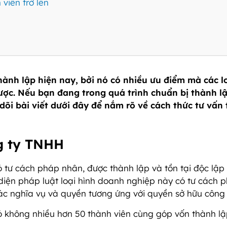
viên trở lên
ành lập hiện nay, bởi nó có nhiều ưu điểm mà các l
ợc. Nếu bạn đang trong quá trình chuẩn bị thành l
dõi bài viết dưới đây để nắm rõ về cách thức tư vấn
ng ty TNHH
 tư cách pháp nhân, được thành lập và tồn tại độc lập 
diện pháp luật loại hình doanh nghiệp này có tư cách 
các nghĩa vụ và quyền tương ứng với quyền sở hữu công 
ó không nhiều hơn 50 thành viên cùng góp vốn thành lậ