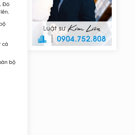
. Đó
lên.
 bộ
t cá
toàn bộ