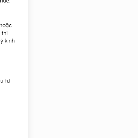
huê.
 hoặc
thì
ý kinh
u tư