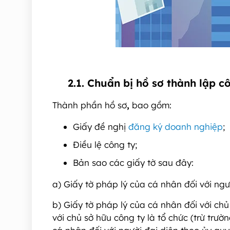
2.1. Chuẩn bị hồ sơ thành lập c
Thành phần hồ sơ
,
bao gồm:
Giấy đề nghị
đăng ký doanh nghiệp
;
Điều lệ công ty;
Bản sao các giấy tờ sau đây:
a) Giấy tờ pháp lý của cá nhân đối với ng
b) Giấy tờ pháp lý của cá nhân đối với chủ
với chủ sở hữu công ty là tổ chức (trừ trư