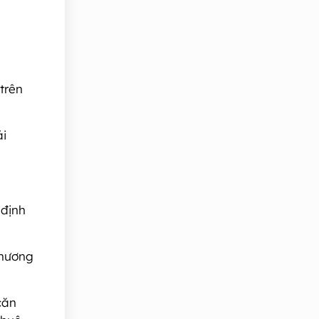
trên
ải
 định
phương
căn