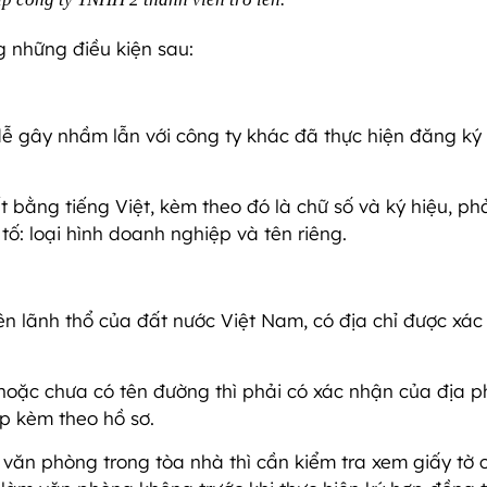
 những điều kiện sau:
ễ gây nhầm lẫn với công ty khác đã thực hiện đăng ký 
t bằng tiếng Việt, kèm theo đó là chữ số và ký hiệu, ph
tố: loại hình doanh nghiệp và tên riêng.
ên lãnh thổ của đất nước Việt Nam, có địa chỉ được xác
 hoặc chưa có tên đường thì phải có xác nhận của địa 
ộp kèm theo hồ sơ.
ở văn phòng trong tòa nhà thì cần kiểm tra xem giấy tờ 