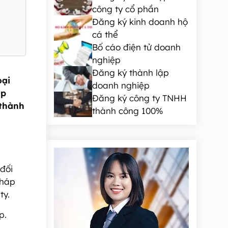
công ty cổ phần
Đăng ký kinh doanh hộ
cá thể
Bố cáo điện tử doanh
nghiệp
Đăng ký thành lập
oại
doanh nghiệp
ập
Đăng ký công ty TNHH
 thành
thành công 100%
đối
pháp
ty.
p.