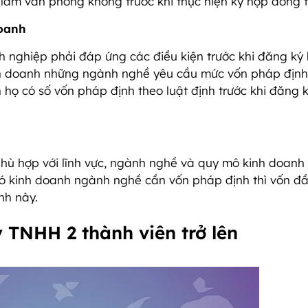
àm văn phòng không trước khi thực hiện ký hợp đồng t
doanh
 nghiệp phải đáp ứng các điều kiện trước khi đăng ký
inh doanh những ngành nghề yêu cầu mức vốn pháp định 
ọ có số vốn pháp định theo luật định trước khi đăng k
hù hợp với lĩnh vực, ngành nghề và quy mô kinh doanh
ó kinh doanh ngành nghề cần vốn pháp định thì vốn đầ
nh này.
y TNHH 2 thành viên trở lên