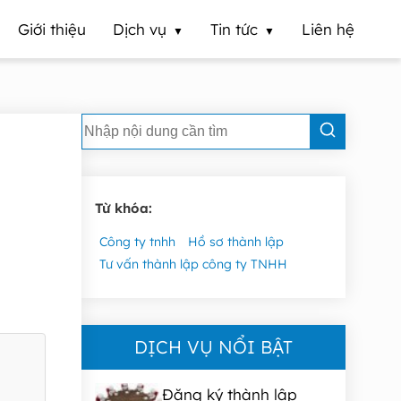
Giới thiệu
Dịch vụ
Tin tức
Liên hệ
Từ khóa:
Công ty tnhh
Hồ sơ thành lập
Tư vấn thành lập công ty TNHH
DỊCH VỤ NỔI BẬT
Đăng ký thành lập