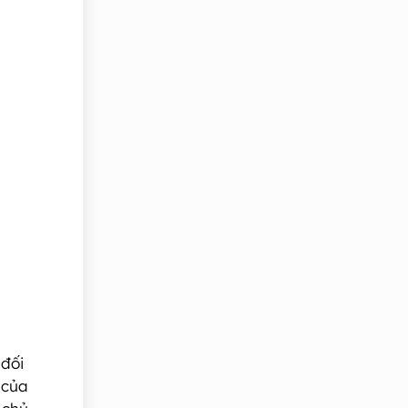
 đối
 của