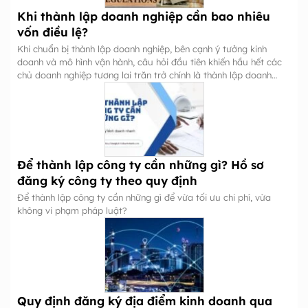
Khi thành lập doanh nghiệp cần bao nhiêu
vốn điều lệ?
Khi chuẩn bị thành lập doanh nghiệp, bên cạnh ý tưởng kinh
doanh và mô hình vận hành, câu hỏi đầu tiên khiến hầu hết các
chủ doanh nghiệp tương lai trăn trở chính là thành lập doanh
nghiệp cần bao nhiêu vốn?
Để thành lập công ty cần những gì? Hồ sơ
đăng ký công ty theo quy định
Để thành lập công ty cần những gì để vừa tối ưu chi phí, vừa
không vi phạm pháp luật?
Quy định đăng ký địa điểm kinh doanh qua