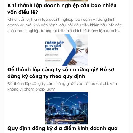
Khi thành lập doanh nghiệp cần bao nhiêu
vốn điều lệ?
Khi chuẩn bị thành lập doanh nghiệp, bên cạnh ý tưởng kinh
doanh và mô hình vận hành, câu hỏi đầu tiên khiến hầu hết các
chủ doanh nghiệp tương lai trăn trở chính là thành lập doanh
nghiệp cần bao nhiêu vốn?
Để thành lập công ty cần những gì? Hồ sơ
đăng ký công ty theo quy định
Để thành lập công ty cần những gì để vừa tối ưu chi phí, vừa
không vi phạm pháp luật?
Quy định đăng ký địa điểm kinh doanh qua