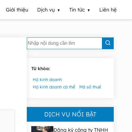
Giới thiệu
Dịch vụ
Tin tức
Liên hệ
Từ khóa:
Hộ kinh doanh
Hộ kinh doanh cá thể
Mã số thuế
DỊCH VỤ NỔI BẬT
Đăng ký công ty TNHH