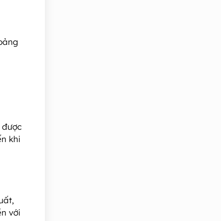
hoảng
, được
n khi
uất,
n với