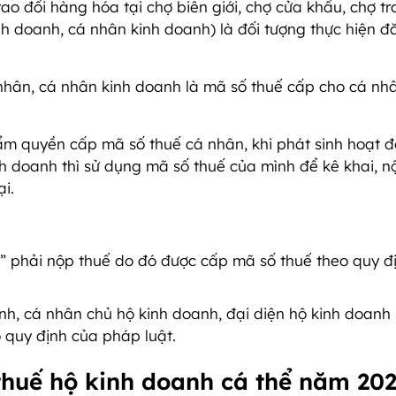
ao đổi hàng hóa tại chợ biên giới, chợ cửa khẩu, chợ t
inh doanh, cá nhân kinh doanh) là đối tượng thực hiện đ
nhân, cá nhân kinh doanh là mã số thuế cấp cho cá nhâ
m quyền cấp mã số thuế cá nhân, khi phát sinh hoạt 
nh doanh thì sử dụng mã số thuế của mình để kê khai, n
i.
c” phải nộp thuế do đó được cấp mã số thuế theo quy đ
nh, cá nhân chủ hộ kinh doanh, đại diện hộ kinh doanh
 quy định của pháp luật.
thuế hộ kinh doanh cá thể năm 20