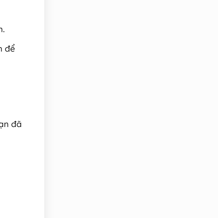
h.
n để
bạn đã