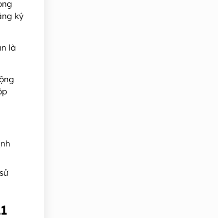
rong
ăng ký
n là
động
ộp
ịnh
 sử
21