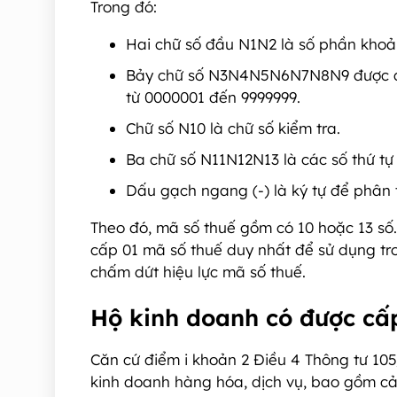
Trong đó:
Hai chữ số đầu N1N2 là số phần khoả
Bảy chữ số N3N4N5N6N7N8N9 được quy
từ 0000001 đến 9999999.
Chữ số N10 là chữ số kiểm tra.
Ba chữ số N11N12N13 là các số thứ tự 
Dấu gạch ngang (-) là ký tự để phân 
Theo đó, mã số thuế gồm có 10 hoặc 13 số.
cấp 01 mã số thuế duy nhất để sử dụng tro
chấm dứt hiệu lực mã số thuế.
Hộ kinh doanh có được cấ
Căn cứ điểm i khoản 2 Điều 4 Thông tư 105
kinh doanh hàng hóa, dịch vụ, bao gồm cả 