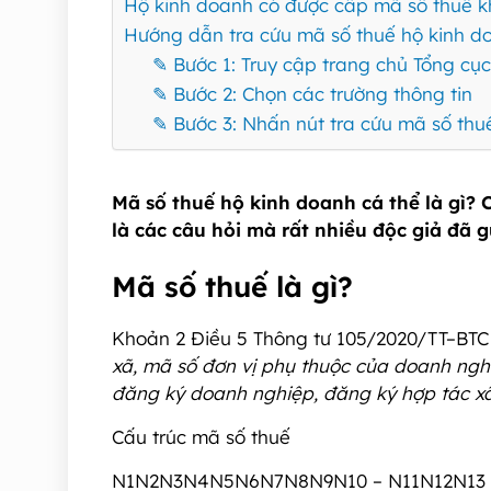
Hộ kinh doanh có được cấp mã số thuế 
Hướng dẫn tra cứu mã số thuế hộ kinh d
✎ Bước 1: Truy cập trang chủ Tổng cụ
✎ Bước 2: Chọn các trường thông tin
✎ Bước 3: Nhấn nút tra cứu mã số thu
Mã số thuế hộ kinh doanh cá thể là gì?
là các câu hỏi mà rất nhiều độc giả đã 
Mã số thuế là gì?
Khoản 2 Điều 5 Thông tư 105/2020/TT–BTC
xã, mã số đơn vị phụ thuộc của doanh ngh
đăng ký doanh nghiệp, đăng ký hợp tác xã
Cấu trúc mã số thuế
N1N2N3N4N5N6N7N8N9N10 – N11N12N13