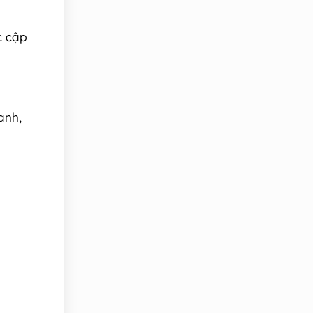
c cập
anh,