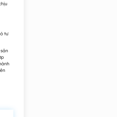
chịu
ó tư
 sản
ợp
thành
iên