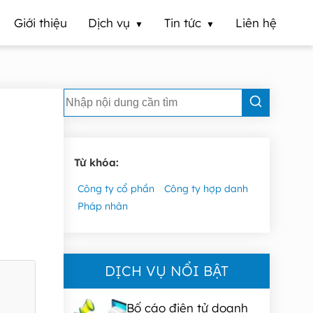
Giới thiệu
Dịch vụ
Tin tức
Liên hệ
Từ khóa:
Công ty cổ phần
Công ty hợp danh
Pháp nhân
DỊCH VỤ NỔI BẬT
Bố cáo điện tử doanh