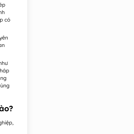
hép
nh
ệp có
 yên
an
 như
pháp
ăng
vùng
nào?
ghiệp,