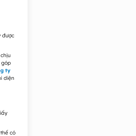
y được
 chịu
ã góp
g ty
i diện
iấy
 thế có