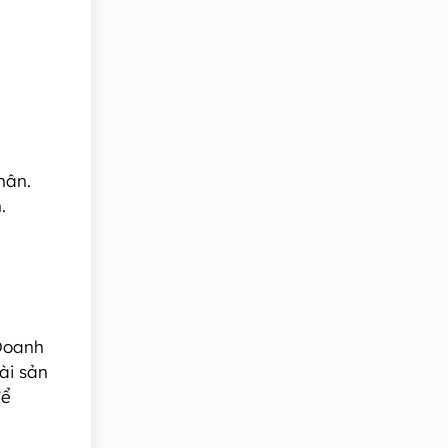
hân.
.
 Doanh
ài sản
để