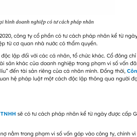
oại hình doanh nghiệp có tư cách pháp nhân
2020, công ty cổ phần có tư cách pháp nhân kể từ ngà
p từ cơ quan nhà nước có thẩm quyền.
độc lập đối với các cá nhân, tổ chức khác. Cổ đông chỉ
tài sản khác của doanh nghiệp trong phạm vi số vốn đ
íu” đến tài sản riêng của cá nhân mình. Đồng thời,
Côn
an hệ pháp luật một cách độc lập thông qua người đạ
y TNHH
sẽ có tư cách pháp nhân kể từ ngày được cấp G
 nợ nằm trong phạm vi số vốn góp vào công ty, chính vì