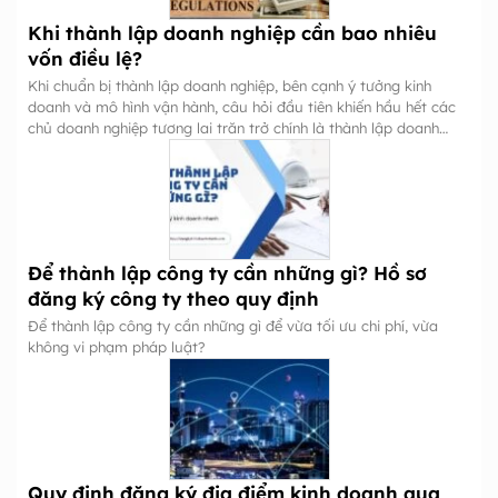
Khi thành lập doanh nghiệp cần bao nhiêu
vốn điều lệ?
Khi chuẩn bị thành lập doanh nghiệp, bên cạnh ý tưởng kinh
doanh và mô hình vận hành, câu hỏi đầu tiên khiến hầu hết các
chủ doanh nghiệp tương lai trăn trở chính là thành lập doanh
nghiệp cần bao nhiêu vốn?
Để thành lập công ty cần những gì? Hồ sơ
đăng ký công ty theo quy định
Để thành lập công ty cần những gì để vừa tối ưu chi phí, vừa
không vi phạm pháp luật?
Quy định đăng ký địa điểm kinh doanh qua