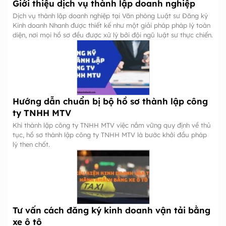
Giới thiệu dịch vụ thành lập doanh nghiệp
Dịch vụ thành lập doanh nghiệp tại Văn phòng Luật sư Đăng ký
Kinh doanh Nhanh được thiết kế như một giải pháp pháp lý toàn
diện, nơi mọi hồ sơ đều được xử lý bởi đội ngũ luật sư thực chiến.
Hướng dẫn chuẩn bị bộ hồ sơ thành lập công
ty TNHH MTV
Khi thành lập công ty TNHH MTV việc nắm vững quy định về thủ
tục, hồ sơ thành lập công ty TNHH MTV là bước khởi đầu pháp
lý then chốt.
Tư vấn cách đăng ký kinh doanh vận tải bằng
xe ô tô