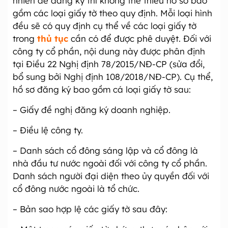
nhiên để đăng ký thì không thể thiếu hồ sơ bao
gồm các loại giấy tờ theo quy định. Mỗi loại hình
đều sẽ có quy định cụ thể về các loại giấy tờ
trong
thủ tục
cần có để được phê duyệt. Đối với
công ty cổ phần, nội dung này được phân định
tại Điều 22 Nghị định 78/2015/NĐ-CP (sửa đổi,
bổ sung bởi Nghị định 108/2018/NĐ-CP). Cụ thể,
hồ sơ đăng ký bao gồm cá loại giấy tờ sau:
– Giấy đề nghị đăng ký doanh nghiệp.
– Điều lệ công ty.
– Danh sách cổ đông sáng lập và cổ đông là
nhà đầu tư nước ngoài đối với công ty cổ phần.
Danh sách người đại diện theo ủy quyền đối với
cổ đông nước ngoài là tổ chức.
– Bản sao hợp lệ các giấy tờ sau đây: