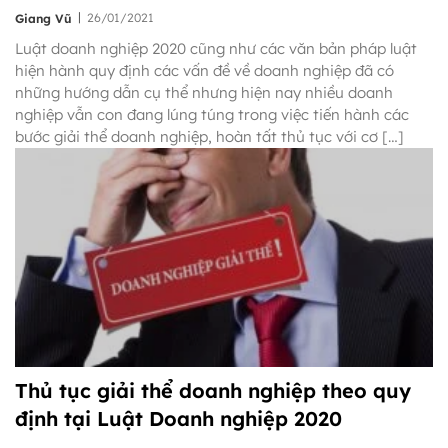
|
26/01/2021
Giang Vũ
Luật doanh nghiệp 2020 cũng như các văn bản pháp luật
hiện hành quy định các vấn đề về doanh nghiệp đã có
những hướng dẫn cụ thể nhưng hiện nay nhiều doanh
nghiệp vẫn con đang lúng túng trong việc tiến hành các
bước giải thể doanh nghiệp, hoàn tất thủ tục với cơ […]
Thủ tục giải thể doanh nghiệp theo quy
định tại Luật Doanh nghiệp 2020