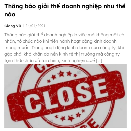
Thông báo giải thể doanh nghiệp như thế
nào
|
24/04/2021
Giang Vũ
Thông báo giải thể doanh nghiệp là việc mà không một cá
nhân, tổ chức nào khi tiến hành hoạt động kinh doanh
mong muốn. Trong hoạt động kinh doanh của công ty, khi
gặp phải khó khăn do nền kinh tế thị trường mà công ty
tạm thời chưa đủ tài chính, kinh nghiệm…để […]