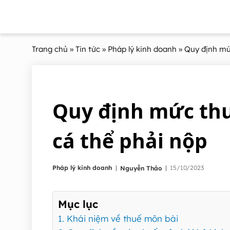
Trang chủ
»
Tin tức
»
Pháp lý kinh doanh
» Quy định mứ
Quy định mức thu
cá thể phải nộp
|
Pháp lý kinh doanh
|
15/10/2023
Nguyễn Thảo
Mục lục
1. Khái niệm về thuế môn bài