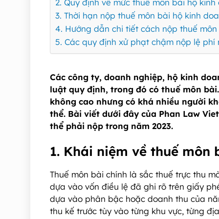
2. Quy định về mức thuế môn bài hộ kinh
3. Thời hạn nộp thuế môn bài hộ kinh do
4. Hướng dẫn chi tiết cách nộp thuế môn
5. Các quy định xử phạt chậm nộp lệ phí 
Các công ty, doanh nghiệp, hộ kinh doa
luật quy định, trong đó có thuế môn bài
không cao nhưng có khá nhiều người khô
thể. Bài viết dưới đây của Phan Law Vi
thể phải nộp trong năm 2023.
1. Khái niệm về thuế môn 
Thuế môn bài chính là sắc thuế trực thu
dựa vào vốn điều lệ đã ghi rõ trên giấy p
dựa vào phân bậc hoặc doanh thu của năm
thu kế trước tùy vào từng khu vực, từng đị