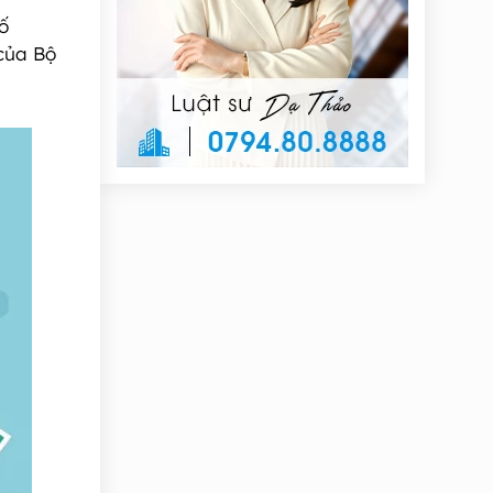
ố
của Bộ