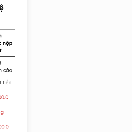
ệ
h
c nộp
t
t
h cáo
 tiền
00.0
ng
00.0