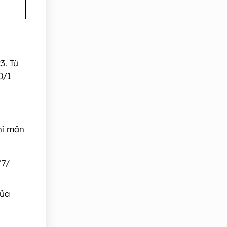
3. Từ
0/1
hí môn
/7/
của