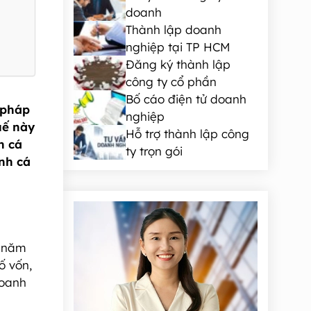
doanh
Thành lập doanh
nghiệp tại TP HCM
Đăng ký thành lập
công ty cổ phần
Bố cáo điện tử doanh
 pháp
nghiệp
uế này
Hỗ trợ thành lập công
h cá
ty trọn gói
nh cá
g năm
ố vốn,
doanh