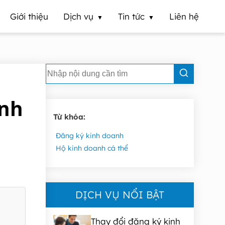
Giới thiệu
Dịch vụ
Tin tức
Liên hệ
anh
Từ khóa:
Đăng ký kinh doanh
Hộ kinh doanh cá thể
DỊCH VỤ NỔI BẬT
Thay đổi đăng ký kinh