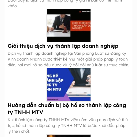
khảo.
Giới thiệu dịch vụ thành lập doanh nghiệp
Dịch vụ thành lập doanh nghiệp tại Văn phòng Luật sư Đăng ký
Kinh doanh Nhanh được thiết kế như một giải pháp pháp lý toàn
diện, nơi mọi hồ sơ đều được xử lý bởi đội ngũ luật sư thực chiến.
Hướng dẫn chuẩn bị bộ hồ sơ thành lập công
ty TNHH MTV
Khi thành lập công ty TNHH MTV việc nắm vững quy định về thủ
tục, hồ sơ thành lập công ty TNHH MTV là bước khởi đầu pháp
lý then chốt.