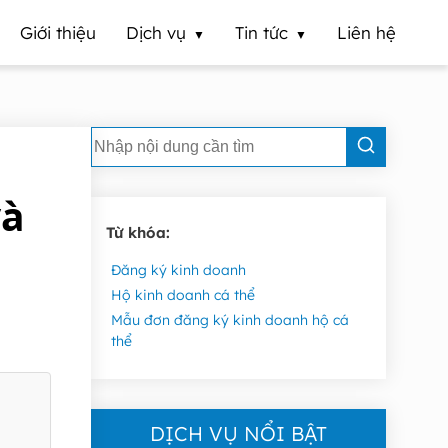
Giới thiệu
Dịch vụ
Tin tức
Liên hệ
và
Từ khóa:
Đăng ký kinh doanh
Hộ kinh doanh cá thể
Mẫu đơn đăng ký kinh doanh hộ cá
thể
DỊCH VỤ NỔI BẬT