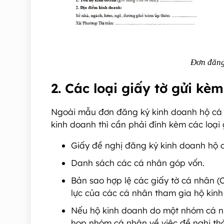
Đơn đăng
2. Các loại giấy tờ gửi kè
Ngoài mẫu đơn đăng ký kinh doanh hộ cá 
kinh doanh thì cần phải đính kèm các loại 
Giấy đề nghị đăng ký kinh doanh hộ c
Danh sách các cá nhân góp vốn.
Bản sao hợp lệ các giấy tờ cá nhân 
lực của các cá nhân tham gia hộ kinh
Nếu hộ kinh doanh do một nhóm cá nh
họp nhóm cá nhân về việc đề nghị th