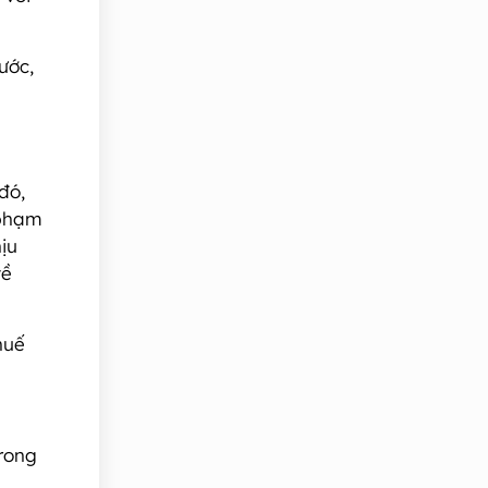
ước,
đó,
 phạm
ịu
về
huế
trong