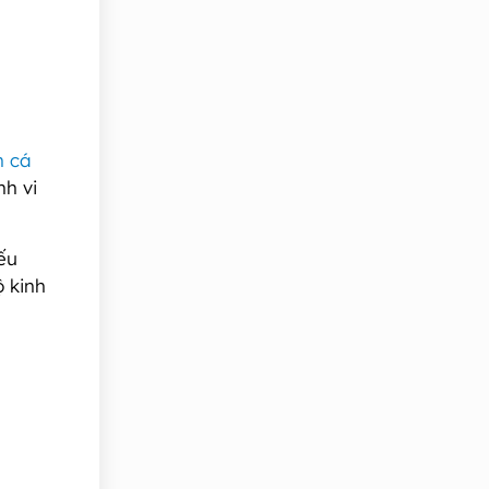
h cá
nh vi
ếu
ộ kinh