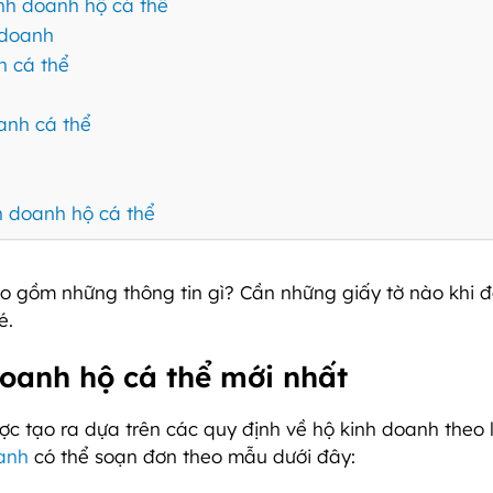
inh doanh hộ cá thể
 doanh
h cá thể
oanh cá thể
h doanh hộ cá thể
o gồm những thông tin gì? Cần những giấy tờ nào khi 
é.
oanh hộ cá thể mới nhất
c tạo ra dựa trên các quy định về hộ kinh doanh theo 
anh
có thể soạn đơn theo mẫu dưới đây: