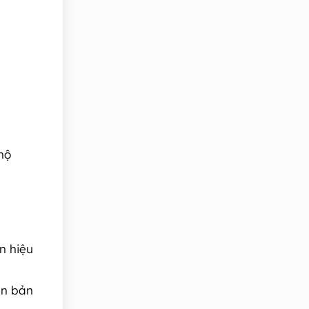
hộ
n hiệu
ên bản