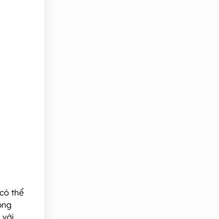
có thể
ông
 với