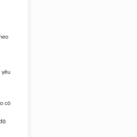
theo
c yêu
o có
 đã