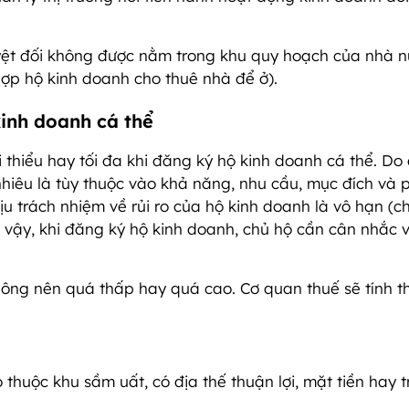
yệt đối không được nằm trong khu quy hoạch của nhà n
hợp hộ kinh doanh cho thuê nhà để ở).
kinh doanh cá thể
i thiểu hay tối đa khi đăng ký hộ kinh doanh cá thể. Do 
nhiêu là tùy thuộc vào khả năng, nhu cầu, mục đích và
ịu trách nhiệm về rủi ro của hộ kinh doanh là vô hạn (ch
Vì vậy, khi đăng ký hộ kinh doanh, chủ hộ cần cân nhắc 
hông nên quá thấp hay quá cao. Cơ quan thuế sẽ tính t
thuộc khu sầm uất, có địa thế thuận lợi, mặt tiền hay 