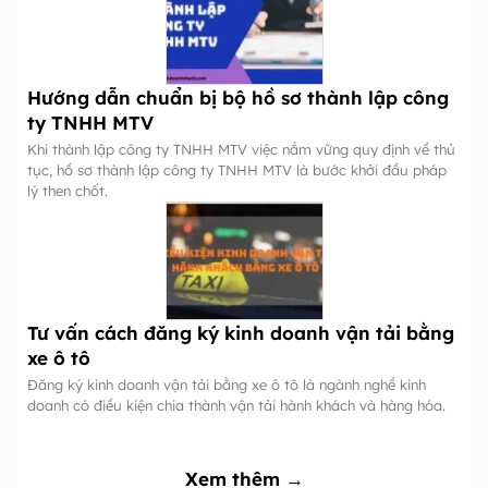
Hướng dẫn chuẩn bị bộ hồ sơ thành lập công
ty TNHH MTV
Khi thành lập công ty TNHH MTV việc nắm vững quy định về thủ
tục, hồ sơ thành lập công ty TNHH MTV là bước khởi đầu pháp
lý then chốt.
Tư vấn cách đăng ký kinh doanh vận tải bằng
xe ô tô
Đăng ký kinh doanh vận tải bằng xe ô tô là ngành nghề kinh
doanh có điều kiện chia thành vận tải hành khách và hàng hóa.
Xem thêm →