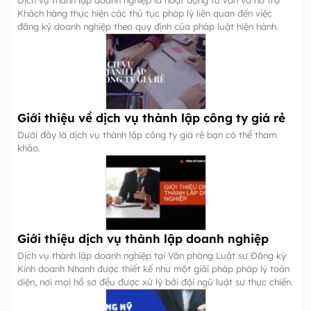
Dịch vụ thành lập doanh nghiệp là hoạt động tư vấn và hỗ trợ
Khách hàng thực hiện các thủ tục pháp lý liên quan đến việc
đăng ký doanh nghiệp theo quy định của pháp luật hiện hành.
Giới thiệu về dịch vụ thành lập công ty giá rẻ
Dưới đây là dịch vụ thành lập công ty giá rẻ bạn có thể tham
khảo.
Giới thiệu dịch vụ thành lập doanh nghiệp
Dịch vụ thành lập doanh nghiệp tại Văn phòng Luật sư Đăng ký
Kinh doanh Nhanh được thiết kế như một giải pháp pháp lý toàn
diện, nơi mọi hồ sơ đều được xử lý bởi đội ngũ luật sư thực chiến.