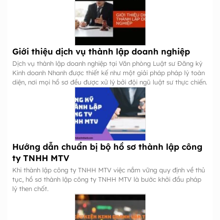
Giới thiệu dịch vụ thành lập doanh nghiệp
Dịch vụ thành lập doanh nghiệp tại Văn phòng Luật sư Đăng ký
Kinh doanh Nhanh được thiết kế như một giải pháp pháp lý toàn
diện, nơi mọi hồ sơ đều được xử lý bởi đội ngũ luật sư thực chiến.
Hướng dẫn chuẩn bị bộ hồ sơ thành lập công
ty TNHH MTV
Khi thành lập công ty TNHH MTV việc nắm vững quy định về thủ
tục, hồ sơ thành lập công ty TNHH MTV là bước khởi đầu pháp
lý then chốt.