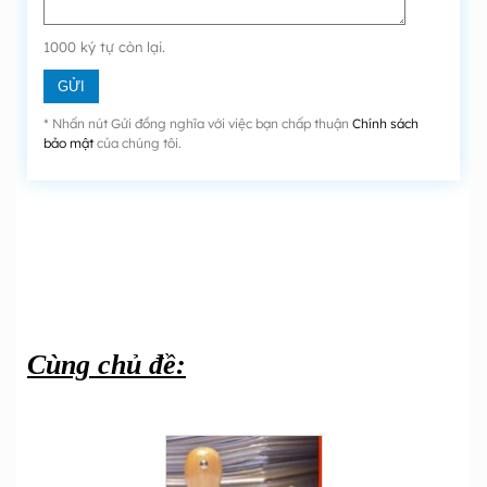
1000
ký tự còn lại.
* Nhấn nút Gửi đồng nghĩa với việc bạn chấp thuận
Chính sách
bảo mật
của chúng tôi.
Cùng chủ đề: