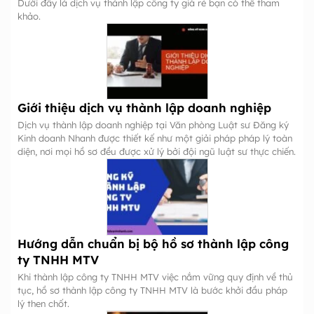
Dưới đây là dịch vụ thành lập công ty giá rẻ bạn có thể tham
khảo.
Giới thiệu dịch vụ thành lập doanh nghiệp
Dịch vụ thành lập doanh nghiệp tại Văn phòng Luật sư Đăng ký
Kinh doanh Nhanh được thiết kế như một giải pháp pháp lý toàn
diện, nơi mọi hồ sơ đều được xử lý bởi đội ngũ luật sư thực chiến.
Hướng dẫn chuẩn bị bộ hồ sơ thành lập công
ty TNHH MTV
Khi thành lập công ty TNHH MTV việc nắm vững quy định về thủ
tục, hồ sơ thành lập công ty TNHH MTV là bước khởi đầu pháp
lý then chốt.