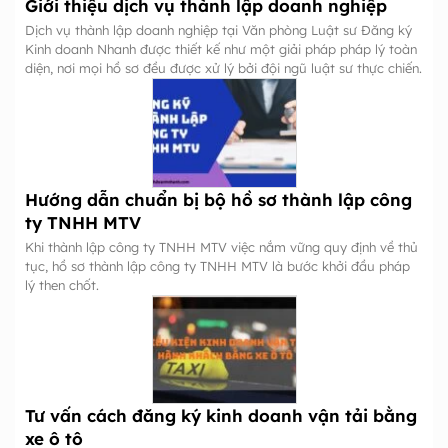
Giới thiệu dịch vụ thành lập doanh nghiệp
Dịch vụ thành lập doanh nghiệp tại Văn phòng Luật sư Đăng ký
Kinh doanh Nhanh được thiết kế như một giải pháp pháp lý toàn
diện, nơi mọi hồ sơ đều được xử lý bởi đội ngũ luật sư thực chiến.
Hướng dẫn chuẩn bị bộ hồ sơ thành lập công
ty TNHH MTV
Khi thành lập công ty TNHH MTV việc nắm vững quy định về thủ
tục, hồ sơ thành lập công ty TNHH MTV là bước khởi đầu pháp
lý then chốt.
Tư vấn cách đăng ký kinh doanh vận tải bằng
xe ô tô