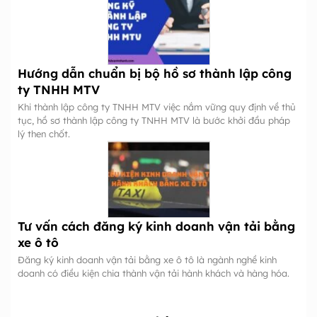
Hướng dẫn chuẩn bị bộ hồ sơ thành lập công
ty TNHH MTV
Khi thành lập công ty TNHH MTV việc nắm vững quy định về thủ
tục, hồ sơ thành lập công ty TNHH MTV là bước khởi đầu pháp
lý then chốt.
Tư vấn cách đăng ký kinh doanh vận tải bằng
xe ô tô
Đăng ký kinh doanh vận tải bằng xe ô tô là ngành nghề kinh
doanh có điều kiện chia thành vận tải hành khách và hàng hóa.