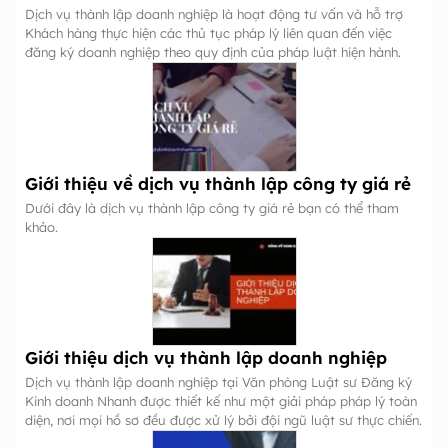
Dịch vụ thành lập doanh nghiệp là hoạt động tư vấn và hỗ trợ
Khách hàng thực hiện các thủ tục pháp lý liên quan đến việc
đăng ký doanh nghiệp theo quy định của pháp luật hiện hành.
Giới thiệu về dịch vụ thành lập công ty giá rẻ
Dưới đây là dịch vụ thành lập công ty giá rẻ bạn có thể tham
khảo.
Giới thiệu dịch vụ thành lập doanh nghiệp
Dịch vụ thành lập doanh nghiệp tại Văn phòng Luật sư Đăng ký
Kinh doanh Nhanh được thiết kế như một giải pháp pháp lý toàn
diện, nơi mọi hồ sơ đều được xử lý bởi đội ngũ luật sư thực chiến.