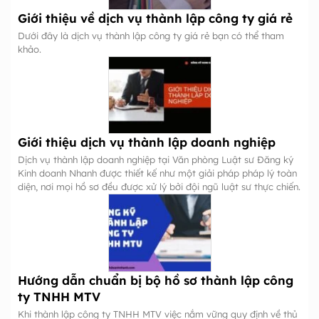
Giới thiệu về dịch vụ thành lập công ty giá rẻ
Dưới đây là dịch vụ thành lập công ty giá rẻ bạn có thể tham
khảo.
Giới thiệu dịch vụ thành lập doanh nghiệp
Dịch vụ thành lập doanh nghiệp tại Văn phòng Luật sư Đăng ký
Kinh doanh Nhanh được thiết kế như một giải pháp pháp lý toàn
diện, nơi mọi hồ sơ đều được xử lý bởi đội ngũ luật sư thực chiến.
Hướng dẫn chuẩn bị bộ hồ sơ thành lập công
ty TNHH MTV
Khi thành lập công ty TNHH MTV việc nắm vững quy định về thủ