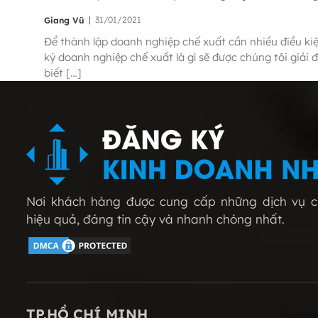
|
31/01/2021
Giang Vũ
Để thành lập doanh nghiệp chế xuất cần nhiều điều kiệ
ký doanh nghiệp chế xuất là gì sẽ được chúng tôi giải 
biết […]
Nơi khách hàng được cung cấp những dịch vụ ch
hiệu quả, đáng tin cậy và nhanh chóng nhất.
TP.HỒ CHÍ MINH