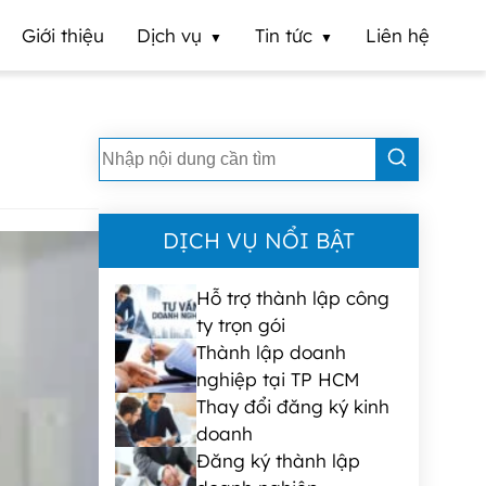
Giới thiệu
Dịch vụ
Tin tức
Liên hệ
DỊCH VỤ NỔI BẬT
Hỗ trợ thành lập công
ty trọn gói
Thành lập doanh
nghiệp tại TP HCM
Thay đổi đăng ký kinh
doanh
Đăng ký thành lập