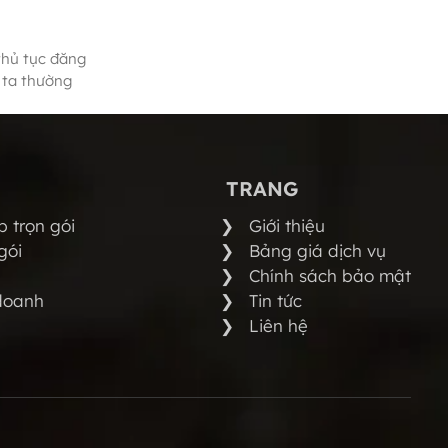
thủ tục đăng
g ta thường
TRANG
 trọn gói
Giới thiệu
gói
Bảng giá dịch vụ
Chính sách bảo mật
doanh
Tin tức
Liên hệ