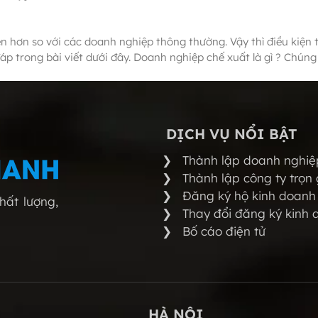
n hơn so với các doanh nghiệp thông thường. Vậy thì điều kiện 
đáp trong bài viết dưới đây. Doanh nghiệp chế xuất là gì ? Chún
DỊCH VỤ NỔI BẬT
Thành lập doanh nghiệp
Thành lập công ty trọn 
Đăng ký hộ kinh doanh
ất lượng,
Thay đổi đăng ký kinh 
Bố cáo điện tử
HÀ NỘI